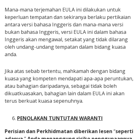
Mana-mana terjemahan EULA ini dilakukan untuk
keperluan tempatan dan sekiranya berlaku pertikaian
antara versi bahasa Inggeris dan mana-mana versi
bukan bahasa Inggeris, versi EULA ini dalam bahasa
Inggeris akan mengawal, setakat yang tidak dilarang
oleh undang-undang tempatan dalam bidang kuasa
anda.
Jika atas sebab tertentu, mahkamah dengan bidang
kuasa yang kompeten mendapati apa-apa peruntukan,
atau bahagian daripadanya, sebagai tidak boleh
dikuatkuasakan, bahagian lain dalam EULA ini akan
terus berkuat kuasa sepenuhnya.
PENOLAKAN TUNTUTAN WARANTI
Perisian dan Perkhidmatan diberikan lesen
“
seperti
adanya.
”
Anda menanggung risiko penggunaannya.