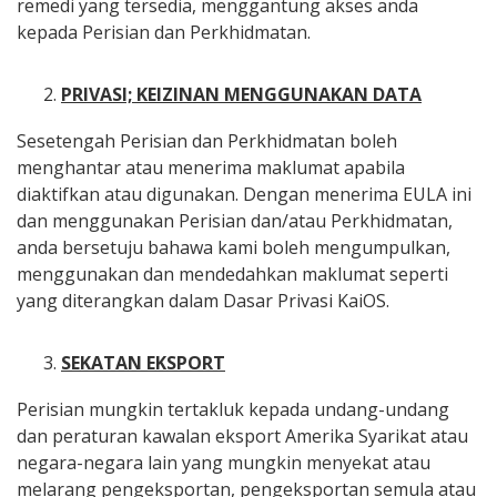
remedi yang tersedia, menggantung akses anda
kepada Perisian dan Perkhidmatan.
PRIVASI; KEIZINAN MENGGUNAKAN DATA
Sesetengah Perisian dan Perkhidmatan boleh
menghantar atau menerima maklumat apabila
diaktifkan atau digunakan. Dengan menerima EULA ini
dan menggunakan Perisian dan/atau Perkhidmatan,
anda bersetuju bahawa kami boleh mengumpulkan,
menggunakan dan mendedahkan maklumat seperti
yang diterangkan dalam Dasar Privasi KaiOS.
SEKATAN EKSPORT
Perisian mungkin tertakluk kepada undang-undang
dan peraturan kawalan eksport Amerika Syarikat atau
negara-negara lain yang mungkin menyekat atau
melarang pengeksportan, pengeksportan semula atau