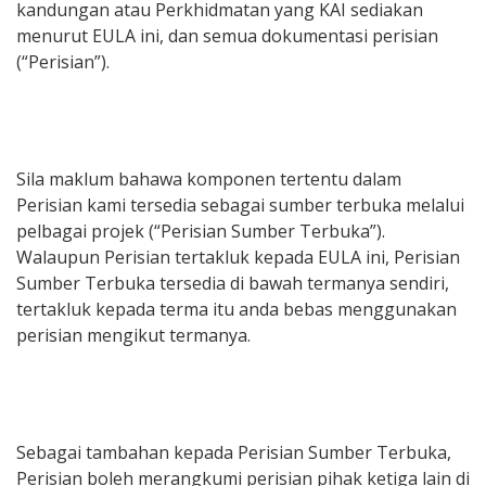
kandungan atau Perkhidmatan yang KAI sediakan
menurut EULA ini, dan semua dokumentasi perisian
(“Perisian”).
Sila maklum bahawa komponen tertentu dalam
Perisian kami tersedia sebagai sumber terbuka melalui
pelbagai projek (“Perisian Sumber Terbuka”).
Walaupun Perisian tertakluk kepada EULA ini, Perisian
Sumber Terbuka tersedia di bawah termanya sendiri,
tertakluk kepada terma itu anda bebas menggunakan
perisian mengikut termanya.
Sebagai tambahan kepada Perisian Sumber Terbuka,
Perisian boleh merangkumi perisian pihak ketiga lain di