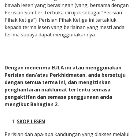
bawah lesen yang berasingan (yang, bersama dengan
Perisian Sumber Terbuka dirujuk sebagai “Perisian
Pihak Ketiga”). Perisian Pihak Ketiga ini tertakluk
kepada terma lesen yang berlainan yang mesti anda
terima supaya dapat menggunakannya.
Dengan menerima EULA ini atau menggunakan
Perisian dan/atau Perkhidmatan, anda bersetuju
dengan semua terma ini, dan mengizinkan
penghantaran maklumat tertentu semasa
pengaktifan dan semasa penggunaan anda
mengikut Bahagian 2.
SKOP LESEN
Perisian dan apa-apa kandungan yang diakses melalui