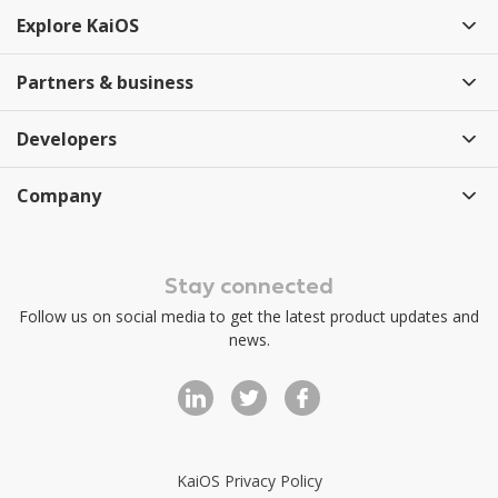
Explore KaiOS
Partners & business
Developers
Company
Stay connected
Follow us on social media to get the latest product updates and
news.
KaiOS Privacy Policy