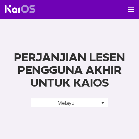
PERJANJIAN LESEN
PENGGUNA AKHIR
UNTUK KAIOS
Melayu